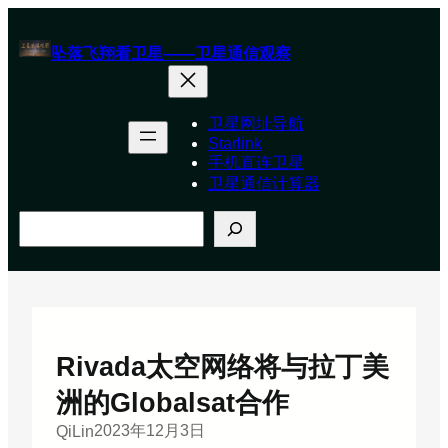
跳
至
坠落飞翔看卫星——卫星通信观察
内
容
卫星网址导航
Starlink
手机直连卫星
卫星通信计算器
搜
索
Rivada太空网络将与拉丁美
洲的Globalsat合作
2023年12月3日
QiLin