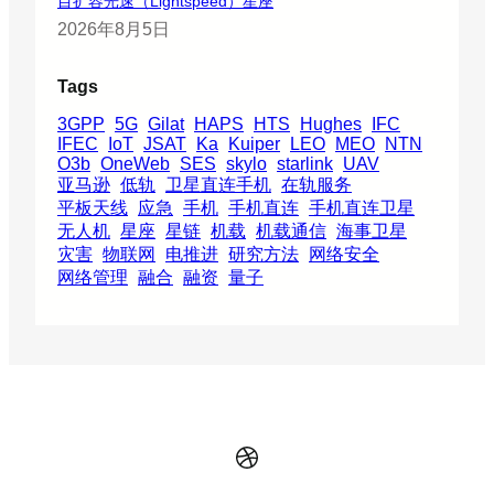
目扩容光速（Lightspeed）星座
2026年8月5日
Tags
3GPP
5G
Gilat
HAPS
HTS
Hughes
IFC
IFEC
IoT
JSAT
Ka
Kuiper
LEO
MEO
NTN
O3b
OneWeb
SES
skylo
starlink
UAV
亚马逊
低轨
卫星直连手机
在轨服务
平板天线
应急
手机
手机直连
手机直连卫星
无人机
星座
星链
机载
机载通信
海事卫星
灾害
物联网
电推进
研究方法
网络安全
网络管理
融合
融资
量子
Dribbble