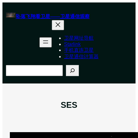
跳
至
坠落飞翔看卫星——卫星通信观察
内
容
卫星网址导航
Starlink
手机直连卫星
卫星通信计算器
搜
索
SES