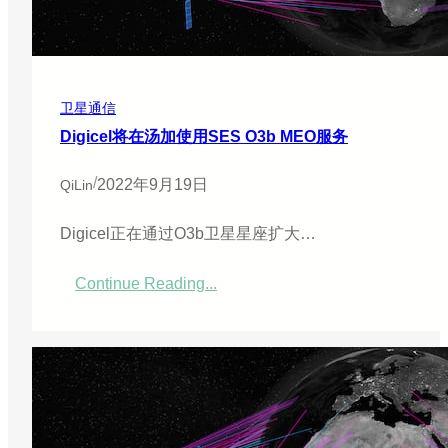
r
a
l
A
t
o
卫星通信
m
i
Digicel将在汤加使用SES O3b MEO服务
c
s
/
2022年9月19日
QiLin
S
k
y
Digicel正在通过O3b卫星星座扩大…
G
u
a
Continue Reading...
：
r
D
d
i
i
g
a
i
n
c
测
e
试
l
中
将