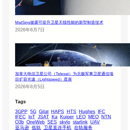
MatSing披露可提升卫星天线性能的新型制造技术
2026年8月7日
加拿大电信卫星公司（Telesat）为北极军事卫星通信项
目扩容光速（Lightspeed）星座
2026年8月5日
Tags
3GPP
5G
Gilat
HAPS
HTS
Hughes
IFC
IFEC
IoT
JSAT
Ka
Kuiper
LEO
MEO
NTN
O3b
OneWeb
SES
skylo
starlink
UAV
亚马逊
低轨
卫星直连手机
在轨服务