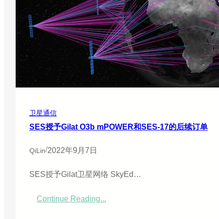
演
在
示
汤
了
加
多
使
轨
用
道
S
E
连
S
接
O
3
b
M
卫星通信
E
O
SES授予Gilat O3b mPOWER和SES-17的后续订单
服
务
/
2022年9月7日
QiLin
SES授予Gilat卫星网络 SkyEd…
Continue Reading...
：
S
E