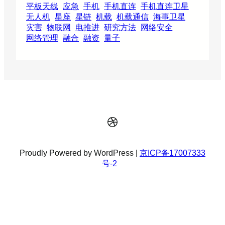
平板天线
应急
手机
手机直连
手机直连卫星
无人机
星座
星链
机载
机载通信
海事卫星
灾害
物联网
电推进
研究方法
网络安全
网络管理
融合
融资
量子
Dribbble
Proudly Powered by WordPress |
京ICP备17007333
号-2