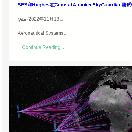
满
SES和Hughes在General Atomics SkyGuard
/
2022年11月13日
QiLin
Aeronautical Systems…
Continue Reading...
：
S
E
S
和
H
u
g
h
e
s
在
G
e
n
e