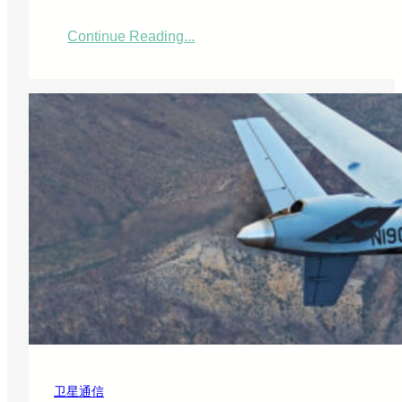
Continue Reading...
：
S
E
S
财
务
展
望
遭
穆
迪
降
级
，
却
依
然
信
心
满
卫星通信