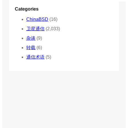
S
Categories
授
予
ChinaBSD
(16)
G
i
卫星通信
(2,033)
l
a
杂谈
(9)
t
O
转载
(6)
3
通信术语
(5)
b
m
P
O
W
E
R
和
S
E
S
-
1
7