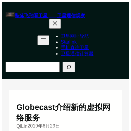
跳
至
坠落飞翔看卫星——卫星通信观察
内
容
卫星网址导航
Starlink
手机直连卫星
卫星通信计算器
搜
索
Globecast介绍新的虚拟网
络服务
2019年6月29日
QiLin