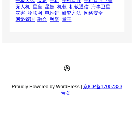
平板天线
应急
手机
手机直连
手机直连卫星
无人机
星座
星链
机载
机载通信
海事卫星
灾害
物联网
电推进
研究方法
网络安全
网络管理
融合
融资
量子
Dribbble
Proudly Powered by WordPress |
京ICP备17007333
号-2