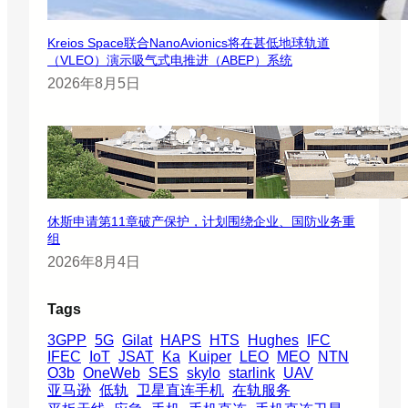
Kreios Space联合NanoAvionics将在甚低地球轨道
（VLEO）演示吸气式电推进（ABEP）系统
2026年8月5日
休斯申请第11章破产保护，计划围绕企业、国防业务重
组
2026年8月4日
Tags
3GPP
5G
Gilat
HAPS
HTS
Hughes
IFC
IFEC
IoT
JSAT
Ka
Kuiper
LEO
MEO
NTN
O3b
OneWeb
SES
skylo
starlink
UAV
亚马逊
低轨
卫星直连手机
在轨服务