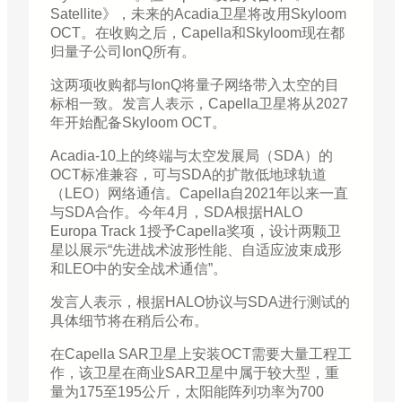
Satellite》，未来的Acadia卫星将改用Skyloom
OCT。在收购之后，Capella和Skyloom现在都
归量子公司IonQ所有。
这两项收购都与IonQ将量子网络带入太空的目
标相一致。发言人表示，Capella卫星将从2027
年开始配备Skyloom OCT。
Acadia-10上的终端与太空发展局（SDA）的
OCT标准兼容，可与SDA的扩散低地球轨道
（LEO）网络通信。Capella自2021年以来一直
与SDA合作。今年4月，SDA根据HALO
Europa Track 1授予Capella奖项，设计两颗卫
星以展示“先进战术波形性能、自适应波束成形
和LEO中的安全战术通信”。
发言人表示，根据HALO协议与SDA进行测试的
具体细节将在稍后公布。
在Capella SAR卫星上安装OCT需要大量工程工
作，该卫星在商业SAR卫星中属于较大型，重
量为175至195公斤，太阳能阵列功率为700