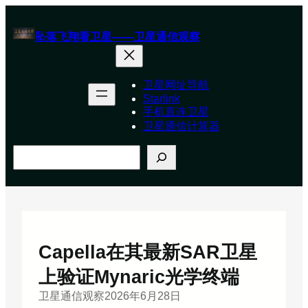
跳
至
坠落飞翔看卫星——卫星通信观察
内
容
卫星网址导航
Starlink
手机直连卫星
卫星通信计算器
搜
索
Capella在其最新SAR卫星
上验证Mynaric光学终端
卫星通信观察
2026年6月28日