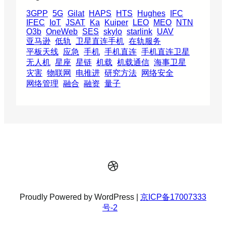
3GPP
5G
Gilat
HAPS
HTS
Hughes
IFC
IFEC
IoT
JSAT
Ka
Kuiper
LEO
MEO
NTN
O3b
OneWeb
SES
skylo
starlink
UAV
亚马逊
低轨
卫星直连手机
在轨服务
平板天线
应急
手机
手机直连
手机直连卫星
无人机
星座
星链
机载
机载通信
海事卫星
灾害
物联网
电推进
研究方法
网络安全
网络管理
融合
融资
量子
Dribbble
Proudly Powered by WordPress |
京ICP备17007333
号-2