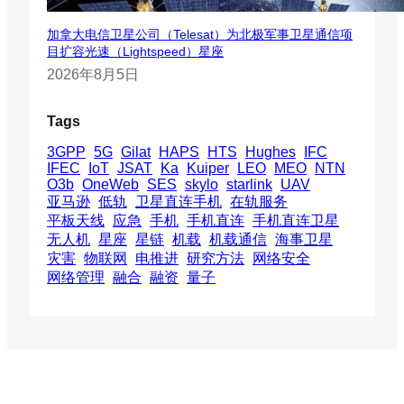
加拿大电信卫星公司（Telesat）为北极军事卫星通信项
目扩容光速（Lightspeed）星座
2026年8月5日
Tags
3GPP
5G
Gilat
HAPS
HTS
Hughes
IFC
IFEC
IoT
JSAT
Ka
Kuiper
LEO
MEO
NTN
O3b
OneWeb
SES
skylo
starlink
UAV
亚马逊
低轨
卫星直连手机
在轨服务
平板天线
应急
手机
手机直连
手机直连卫星
无人机
星座
星链
机载
机载通信
海事卫星
灾害
物联网
电推进
研究方法
网络安全
网络管理
融合
融资
量子