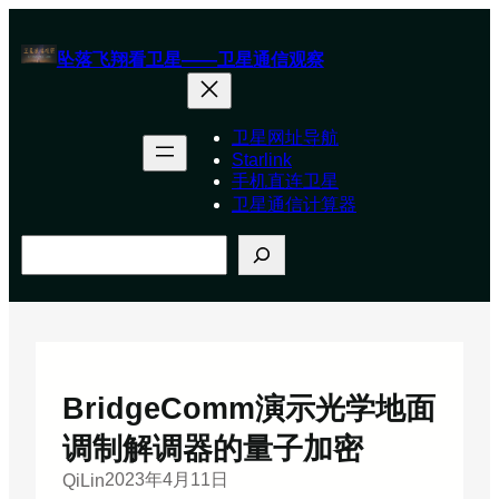
跳
至
坠落飞翔看卫星——卫星通信观察
内
容
卫星网址导航
Starlink
手机直连卫星
卫星通信计算器
搜
索
BridgeComm演示光学地面
调制解调器的量子加密
2023年4月11日
QiLin