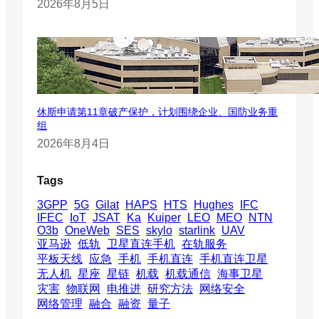
2026年8月5日
休斯申请第11章破产保护，计划围绕企业、国防业务重
组
2026年8月4日
Tags
3GPP
5G
Gilat
HAPS
HTS
Hughes
IFC
IFEC
IoT
JSAT
Ka
Kuiper
LEO
MEO
NTN
O3b
OneWeb
SES
skylo
starlink
UAV
亚马逊
低轨
卫星直连手机
在轨服务
平板天线
应急
手机
手机直连
手机直连卫星
无人机
星座
星链
机载
机载通信
海事卫星
灾害
物联网
电推进
研究方法
网络安全
网络管理
融合
融资
量子