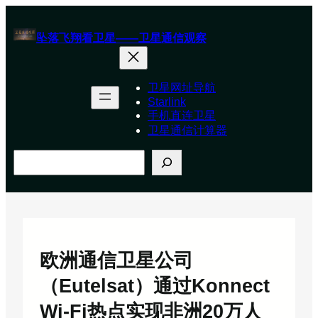
跳
至
坠落飞翔看卫星——卫星通信观察
内
容
卫星网址导航
Starlink
手机直连卫星
卫星通信计算器
搜
索
欧洲通信卫星公司
（Eutelsat）通过Konnect
Wi-Fi热点实现非洲20万人