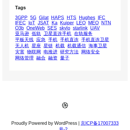
Tags
3GPP
5G
Gilat
HAPS
HTS
Hughes
IFC
IFEC
IoT
JSAT
Ka
Kuiper
LEO
MEO
NTN
O3b
OneWeb
SES
skylo
starlink
UAV
亚马逊
低轨
卫星直连手机
在轨服务
平板天线
应急
手机
手机直连
手机直连卫星
无人机
星座
星链
机载
机载通信
海事卫星
灾害
物联网
电推进
研究方法
网络安全
网络管理
融合
融资
量子
Dribbble
Proudly Powered by WordPress |
京ICP备17007333
号-2