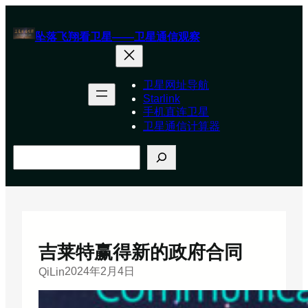
跳
至
坠落飞翔看卫星——卫星通信观察
内
容
卫星网址导航
Starlink
手机直连卫星
卫星通信计算器
搜
索
吉莱特赢得新的政府合同
2024年2月4日
QiLin