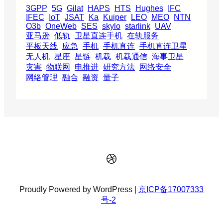
3GPP
5G
Gilat
HAPS
HTS
Hughes
IFC
IFEC
IoT
JSAT
Ka
Kuiper
LEO
MEO
NTN
O3b
OneWeb
SES
skylo
starlink
UAV
亚马逊
低轨
卫星直连手机
在轨服务
平板天线
应急
手机
手机直连
手机直连卫星
无人机
星座
星链
机载
机载通信
海事卫星
灾害
物联网
电推进
研究方法
网络安全
网络管理
融合
融资
量子
Dribbble
Proudly Powered by WordPress |
京ICP备17007333
号-2