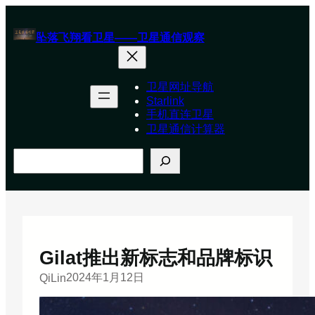
跳
至
坠落飞翔看卫星——卫星通信观察
内
容
卫星网址导航
Starlink
手机直连卫星
卫星通信计算器
搜
索
Gilat推出新标志和品牌标识
2024年1月12日
QiLin