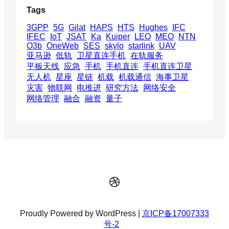
Tags
3GPP
5G
Gilat
HAPS
HTS
Hughes
IFC
IFEC
IoT
JSAT
Ka
Kuiper
LEO
MEO
NTN
O3b
OneWeb
SES
skylo
starlink
UAV
亚马逊
低轨
卫星直连手机
在轨服务
平板天线
应急
手机
手机直连
手机直连卫星
无人机
星座
星链
机载
机载通信
海事卫星
灾害
物联网
电推进
研究方法
网络安全
网络管理
融合
融资
量子
Dribbble
Proudly Powered by WordPress |
京ICP备17007333
号-2