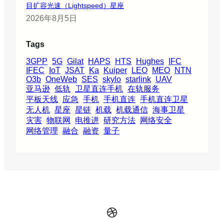
目扩容光速（Lightspeed）星座
2026年8月5日
Tags
3GPP
5G
Gilat
HAPS
HTS
Hughes
IFC
IFEC
IoT
JSAT
Ka
Kuiper
LEO
MEO
NTN
O3b
OneWeb
SES
skylo
starlink
UAV
亚马逊
低轨
卫星直连手机
在轨服务
平板天线
应急
手机
手机直连
手机直连卫星
无人机
星座
星链
机载
机载通信
海事卫星
灾害
物联网
电推进
研究方法
网络安全
网络管理
融合
融资
量子
Dribbble