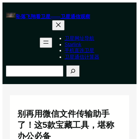
跳
至
坠落飞翔看卫星——卫星通信观察
内
容
卫星网址导航
Starlink
手机直连卫星
卫星通信计算器
搜
索
别再用微信文件传输助手
了！这5款宝藏工具，堪称
办公必备