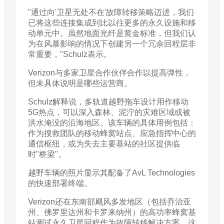
"通过向'卫星无处不在'故障转移策略迈进，我们
已将这些连接集成到比以往更多的永久设施和移
动单元中。虽然地面光纤是黄金标准，但我们认
为在风暴影响的情况下创建另一个冗余回程层非
常重要，"Schulz表示。
Verizon与多家卫星合作伙伴合作以提高弹性，
但未具体说明是哪些运营商。
Schulz解释说，多轨道越野拖车设计用作移动
5G热点，可以深入森林、泥泞的灾难区域或被
洪水淹没的沿海地区。该车辆的具体用例包括：
作为搜救团队的移动蜂窝站点、应急指挥中心的
通信枢纽，或为失去主要基站的社区提供临
时"桥梁"。
越野车辆的照片显示其配备了AvL Technologies
的快速部署终端。
Verizon还在东南部飓风多发地区（包括乔治亚
州、佛罗里达州和卡罗来纳州）的高功率蜂窝基
站测试永久卫星回程作为故障转移解决方案。这