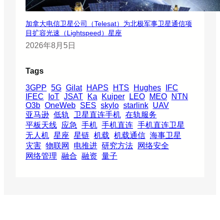
加拿大电信卫星公司（Telesat）为北极军事卫星通信项
目扩容光速（Lightspeed）星座
2026年8月5日
Tags
3GPP
5G
Gilat
HAPS
HTS
Hughes
IFC
IFEC
IoT
JSAT
Ka
Kuiper
LEO
MEO
NTN
O3b
OneWeb
SES
skylo
starlink
UAV
亚马逊
低轨
卫星直连手机
在轨服务
平板天线
应急
手机
手机直连
手机直连卫星
无人机
星座
星链
机载
机载通信
海事卫星
灾害
物联网
电推进
研究方法
网络安全
网络管理
融合
融资
量子