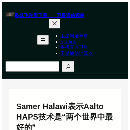
跳
至
坠落飞翔看卫星——卫星通信观察
内
容
卫星网址导航
Starlink
手机直连卫星
卫星通信计算器
搜
索
Samer Halawi表示Aalto
HAPS技术是“两个世界中最
好的”