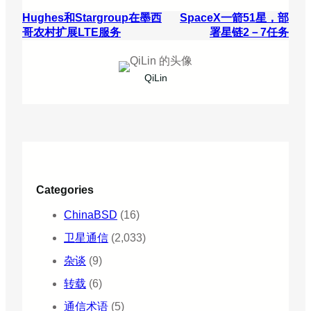
Hughes和Stargroup在墨西
SpaceX一箭51星，部
哥农村扩展LTE服务
署星链2－7任务
QiLin
Categories
ChinaBSD
(16)
卫星通信
(2,033)
杂谈
(9)
转载
(6)
通信术语
(5)