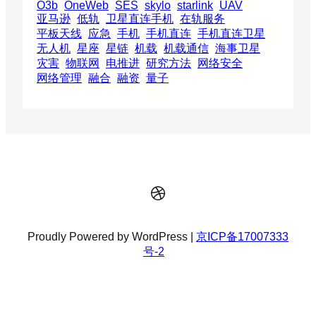
O3b
OneWeb
SES
skylo
starlink
UAV
亚马逊
低轨
卫星直连手机
在轨服务
平板天线
应急
手机
手机直连
手机直连卫星
无人机
星座
星链
机载
机载通信
海事卫星
灾害
物联网
电推进
研究方法
网络安全
网络管理
融合
融资
量子
Dribbble
Proudly Powered by WordPress |
京ICP备17007333
号-2