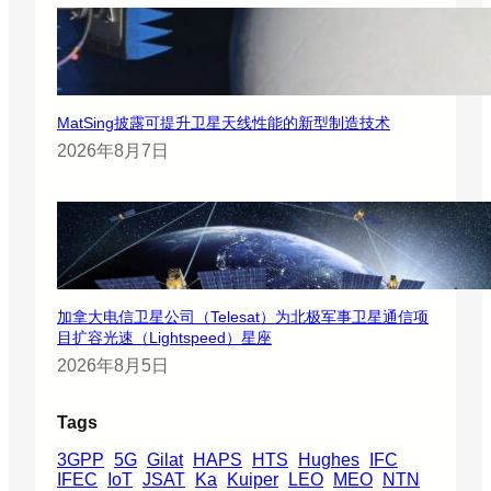
MatSing披露可提升卫星天线性能的新型制造技术
2026年8月7日
加拿大电信卫星公司（Telesat）为北极军事卫星通信项
目扩容光速（Lightspeed）星座
2026年8月5日
Tags
3GPP
5G
Gilat
HAPS
HTS
Hughes
IFC
IFEC
IoT
JSAT
Ka
Kuiper
LEO
MEO
NTN