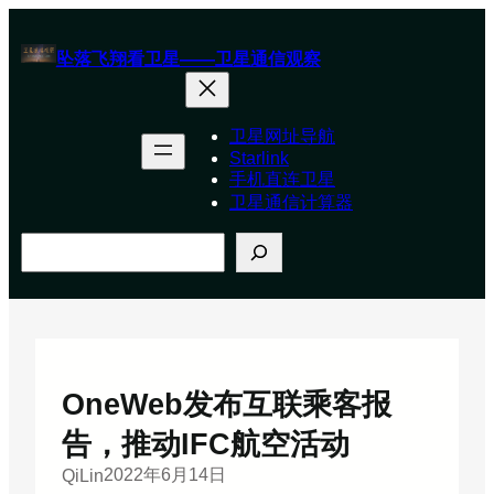
跳
至
坠落飞翔看卫星——卫星通信观察
内
容
卫星网址导航
Starlink
手机直连卫星
卫星通信计算器
搜
索
OneWeb发布互联乘客报
告，推动IFC航空活动
2022年6月14日
QiLin