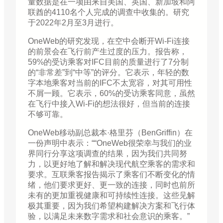
量数据是在一项由来自美国、英国、新加坡和阿
联酋的4110名个人完成的调查中收集的。研究
于2022年2月至3月进行。
OneWeb的研究发现，在空中会断开Wi-Fi连接
的前景会在飞行前产生过度的压力。报告称，
59%的受访乘客对IFC目前的质量进行了7分制
的“非常差”到“中等”的评分。它表示，年轻的数
字本地乘客对当前的IFC不太宽容，对其可用性
不屑一顾。它表示，60%的受访乘客同意，虽然
在飞行中接入Wi-Fi的想法很好，但当前的连接
不够可靠。
OneWeb移动副总裁本·格里芬（BenGriffin）在
一份声明中表示：““OneWeb很荣幸与我们的业
界同行分享这项调查的结果，因为我们共同努
力，以更好地了解和解决现代航空乘客的需求和
要求。互联乘客报告揭示了乘客们不断变化的情
绪，他们要求更好、更一致的连接，同时也前所
未有的更加重视健康和可持续性连接。这些见解
极其重要，因为我们希望构建解决方案和飞行体
验，以满足未来数字需求和社会意识的乘客。”