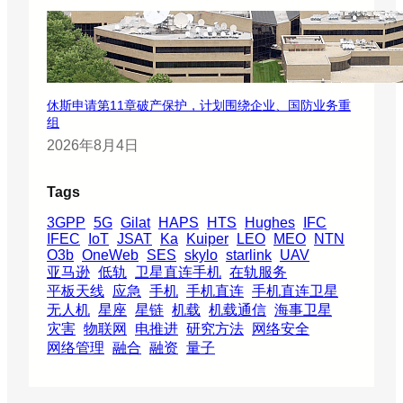
休斯申请第11章破产保护，计划围绕企业、国防业务重
组
2026年8月4日
Tags
3GPP
5G
Gilat
HAPS
HTS
Hughes
IFC
IFEC
IoT
JSAT
Ka
Kuiper
LEO
MEO
NTN
O3b
OneWeb
SES
skylo
starlink
UAV
亚马逊
低轨
卫星直连手机
在轨服务
平板天线
应急
手机
手机直连
手机直连卫星
无人机
星座
星链
机载
机载通信
海事卫星
灾害
物联网
电推进
研究方法
网络安全
网络管理
融合
融资
量子