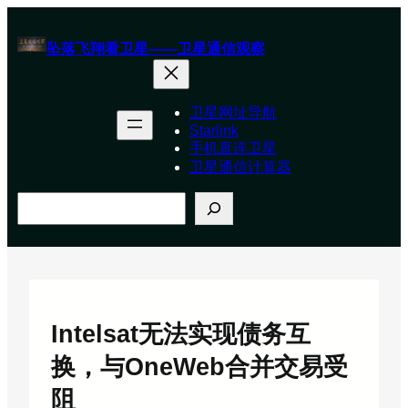
跳
至
坠落飞翔看卫星——卫星通信观察
内
容
卫星网址导航
Starlink
手机直连卫星
卫星通信计算器
搜
索
Intelsat无法实现债务互
换，与OneWeb合并交易受
阻