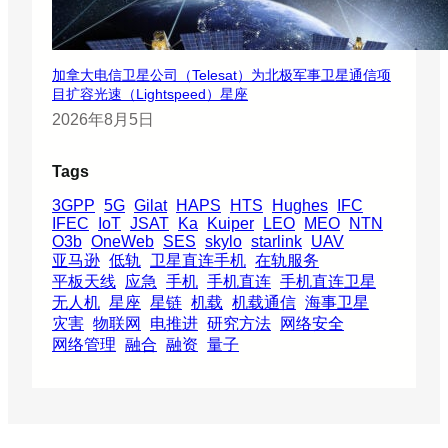
加拿大电信卫星公司（Telesat）为北极军事卫星通信项
目扩容光速（Lightspeed）星座
2026年8月5日
Tags
3GPP
5G
Gilat
HAPS
HTS
Hughes
IFC
IFEC
IoT
JSAT
Ka
Kuiper
LEO
MEO
NTN
O3b
OneWeb
SES
skylo
starlink
UAV
亚马逊
低轨
卫星直连手机
在轨服务
平板天线
应急
手机
手机直连
手机直连卫星
无人机
星座
星链
机载
机载通信
海事卫星
灾害
物联网
电推进
研究方法
网络安全
网络管理
融合
融资
量子