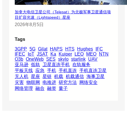
加拿大电信卫星公司（Telesat）为北极军事卫星通信项
目扩容光速（Lightspeed）星座
2026年8月5日
Tags
3GPP
5G
Gilat
HAPS
HTS
Hughes
IFC
IFEC
IoT
JSAT
Ka
Kuiper
LEO
MEO
NTN
O3b
OneWeb
SES
skylo
starlink
UAV
亚马逊
低轨
卫星直连手机
在轨服务
平板天线
应急
手机
手机直连
手机直连卫星
无人机
星座
星链
机载
机载通信
海事卫星
灾害
物联网
电推进
研究方法
网络安全
网络管理
融合
融资
量子