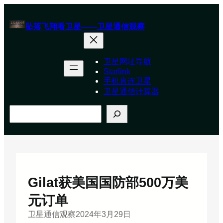
跳
至
坠落飞翔看卫星——卫星通信观察
内
容
卫星网址导航
Starlink
手机直连卫星
卫星通信计算器
搜
索
Gilat获美国国防部500万美
元订单
卫星通信观察
2024年3月29日